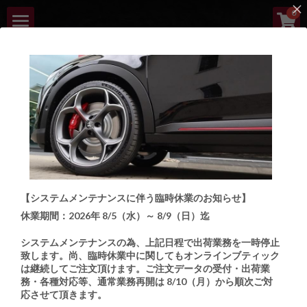
×
0
ストアカテゴリー
HOME
すべてのカテゴリー
ABOUT
NEW ARRIVALS
LINEUP
ARB | ITALIAN 
ORDER PROCESS
AUTOMOTIVE 
【システムメンテナンスに伴う臨時休業のお知らせ】
BOUTIQUE
CUSTOMIZE BOUTIQUE
休業期間：2026年 8/5（水）～ 8/9（日）迄
CONTACT
Italian Automotive Parts and Accessories Boutique
システムメンテナンスの為、上記日程で出荷業務を一時停止
致します。
尚、臨時休業中に関してもオンラインブティック
は継続してご注文頂けます。ご注文データの受付・出荷業
検索
務・各種対応等、通常業務再開は 8/10（月）から順次ご対
応させて頂きます。