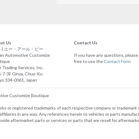
ut Us
Contact Us
B | エー・アール・ビー
ian Automotive Customize 
If you have any questions, please f
tique
free to use the 
Contact Form
 Trading Services, Inc.
5-7-3F Ginza, Chuo-Ku
yo 104-0061, Japan
otive Customize Boutique
rks or registered trademarks of each respective company or trademark ow
ffiliates in any way. Any references herein to vehicles or parts manufact
ovide aftermarket parts or services or parts that we resell for aftermark