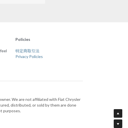
Policies
eel 
特定商取引法
Privacy Policies
ner. We are not affiliated with Fiat Chrysler 
ured, distributed, or sold by them are done 
et purposes.