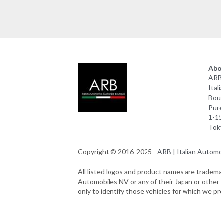
Abo
AR
Ital
Bou
Pure
1-1
Tok
Copyright © 2016-2025 - 
ARB | Italian Autom
All listed logos and product names are tradema
Automobiles NV or any of their Japan or other a
only to identify those vehicles for which we pr