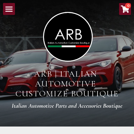
×
0
ストアカテゴリー
HOME
すべてのカテゴリー
ABOUT
NEW ARRIVALS
LINEUP
ARB | ITALIAN 
ORDER PROCESS
AUTOMOTIVE 
BOUTIQUE
CUSTOMIZE BOUTIQUE
CONTACT
Italian Automotive Parts and Accessories Boutique
検索