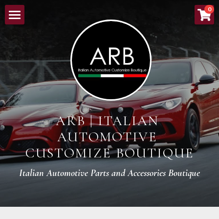
×
0
ストアカテゴリー
HOME
すべてのカテゴリー
ABOUT
NEW ARRIVALS
LINEUP
ARB | ITALIAN 
ORDER PROCESS
AUTOMOTIVE 
BOUTIQUE
CUSTOMIZE BOUTIQUE
CONTACT
Italian Automotive Parts and Accessories Boutique
検索