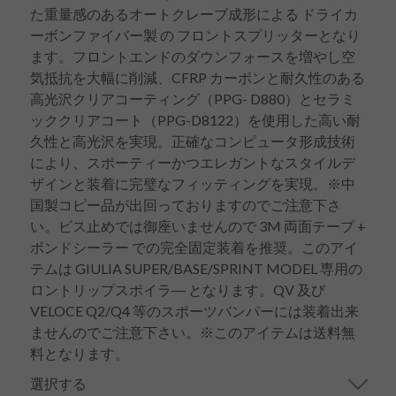
た重量感のあるオートクレーブ成形による ドライカ
ーボンファイバー製 の フロントスプリッターとなり
ます。フロントエンドのダウンフォースを増やし空
気抵抗を大幅に削減、CFRP カーボンと耐久性のある
高光沢クリアコーティング（PPG- D880）とセラミ
ッククリアコート（PPG-D8122）を使用した高い耐
久性と高光沢を実現。正確なコンピュータ形成技術
により、スポーティーかつエレガントなスタイルデ
ザインと装着に完璧なフィッティングを実現。※中
国製コピー品が出回っておりますのでご注意下さ
い。ビス止めでは御座いませんので 3M 両面テープ +
ボンドシーラー での完全固定装着を推奨。このアイ
テムは GIULIA SUPER/BASE/SPRINT MODEL 専用の
ロントリップスポイラ― となります。QV 及び
VELOCE Q2/Q4 等のスポーツバンパーには装着出来
ませんのでご注意下さい。※このアイテムは送料無
料となります。
選択する