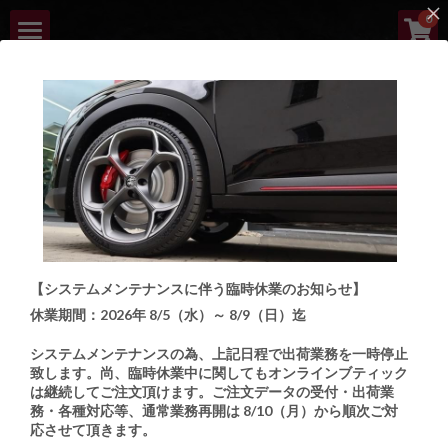
×
0
ストアカテゴリー
HOME
すべてのカテゴリー
ABOUT
NEW ARRIVALS
LINEUP
ARB | ITALIAN 
ORDER PROCESS
AUTOMOTIVE 
【システムメンテナンスに伴う臨時休業のお知らせ】
BOUTIQUE
CUSTOMIZE BOUTIQUE
休業期間：2026年 8/5（水）～ 8/9（日）迄
CONTACT
Italian Automotive Parts and Accessories Boutique
システムメンテナンスの為、上記日程で出荷業務を一時停止
致します。
尚、臨時休業中に関してもオンラインブティック
は継続してご注文頂けます。ご注文データの受付・出荷業
検索
務・各種対応等、通常業務再開は 8/10（月）から順次ご対
応させて頂きます。