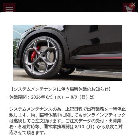
×
0
ストアカテゴリー
HOME
すべてのカテゴリー
ABOUT
NEW ARRIVALS
LINEUP
ARB | ITALIAN 
ORDER PROCESS
AUTOMOTIVE 
【システムメンテナンスに伴う臨時休業のお知らせ】
BOUTIQUE
CUSTOMIZE BOUTIQUE
休業期間：2026年 8/5（水）～ 8/9（日）迄
CONTACT
Italian Automotive Parts and Accessories Boutique
システムメンテナンスの為、上記日程で出荷業務を一時停止
致します。
尚、臨時休業中に関してもオンラインブティック
は継続してご注文頂けます。ご注文データの受付・出荷業
検索
務・各種対応等、通常業務再開は 8/10（月）から順次ご対
応させて頂きます。