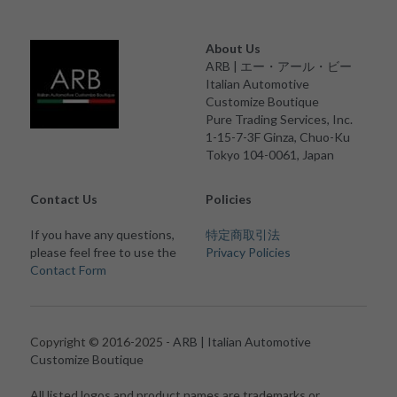
About Us
ARB | エー・アール・ビー
Italian Automotive 
Customize Boutique
Pure Trading Services, Inc.
1-15-7-3F Ginza, Chuo-Ku
Tokyo 104-0061, Japan
Contact Us
Policies
If you have any questions, 
特定商取引法
please feel free to use the 
Privacy Policies
Contact Form
Copyright © 2016-2025 - 
ARB | Italian Automotive 
Customize Boutique
All listed logos and product names are trademarks or 