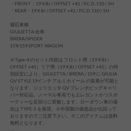
・FRONT：19 X 8J / OFFSET +41 / P.C.D. 110 / 5H
・REAR：19 X 8J / OFFSET +41 / P.C.D. 110 / 5H
適応車種
GIULIETTA 全車
BRERA/SPIDER
159/159 SPORT WAGON
※Type-4 のセット内容は フロント用（19 X 8J /
OFFSET +41）リア用（19 X 8J / OFFSET +41）の特
別設定により、GIULETTA / BRERA / 159 に GIULIA
QV STYLE 19インチ アルミホイール の装着が可能と
なります。ジュリエッタ QV ブレンボビッグキャリ
パー対応品。ノーマル車高でもエレガントかつスポ
ーティーな足回りに変貌します。ローダウン車の場
合は TYPE-5 を推奨。※中国製の偽造品が出回って
おりますのでご注意下さい。※このアイテムは送料
無料となります。