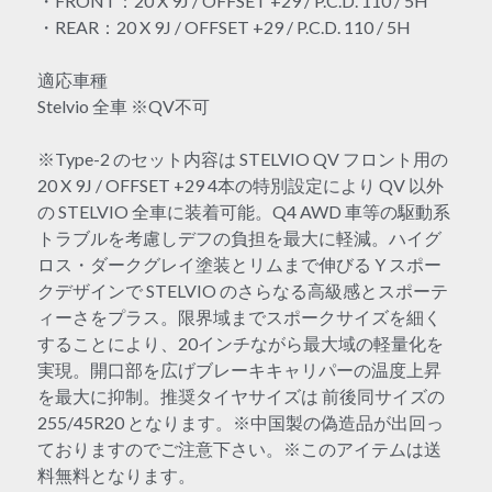
・FRONT：20 X 9J / OFFSET +29 / P.C.D. 110 / 5H
・REAR：20 X 9J / OFFSET +29 / P.C.D. 110 / 5H
適応車種
Stelvio 全車 ※QV不可
※Type-2 のセット内容は STELVIO QV フロント用の
20 X 9J / OFFSET +29 4本の特別設定により QV 以外
の STELVIO 全車に装着可能。Q4 AWD 車等の駆動系
トラブルを考慮しデフの負担を最大に軽減。ハイグ
ロス・ダークグレイ塗装とリムまで伸びる Y スポー
クデザインで STELVIO のさらなる高級感とスポーテ
ィーさをプラス。限界域までスポークサイズを細く
することにより、20インチながら最大域の軽量化を
実現。開口部を広げブレーキキャリパーの温度上昇
を最大に抑制。推奨タイヤサイズは 前後同サイズの
255/45R20 となります。※中国製の偽造品が出回っ
ておりますのでご注意下さい。※このアイテムは送
料無料となります。