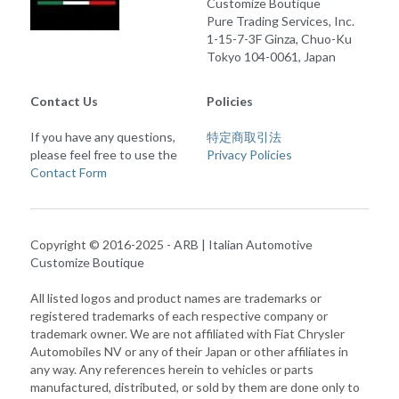
Customize Boutique
Pure Trading Services, Inc.
1-15-7-3F Ginza, Chuo-Ku
Tokyo 104-0061, Japan
Contact Us
Policies
If you have any questions, 
特定商取引法
please feel free to use the 
Privacy Policies
Contact Form
Copyright © 2016-2025 - 
ARB | Italian Automotive 
Customize Boutique
All listed logos and product names are trademarks or 
registered trademarks of each respective company or 
trademark owner. We are not affiliated with Fiat Chrysler 
Automobiles NV or any of their Japan or other affiliates in 
any way. Any references herein to vehicles or parts 
manufactured, distributed, or sold by them are done only to 