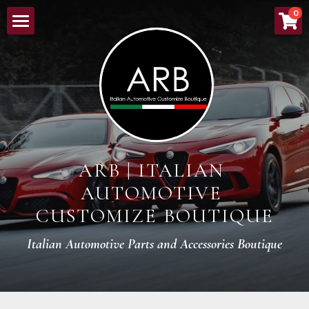
×
0
ストアカテゴリー
HOME
すべてのカテゴリー
ABOUT
NEW ARRIVALS
LINEUP
ARB | ITALIAN 
ORDER PROCESS
AUTOMOTIVE 
BOUTIQUE
CUSTOMIZE BOUTIQUE
CONTACT
Italian Automotive Parts and Accessories Boutique
検索