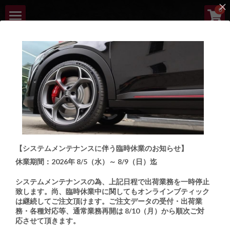
×
0
ストアカテゴリー
HOME
すべてのカテゴリー
ABOUT
NEW ARRIVALS
LINEUP
ARB | ITALIAN 
ORDER PROCESS
AUTOMOTIVE 
【システムメンテナンスに伴う臨時休業のお知らせ】
BOUTIQUE
CUSTOMIZE BOUTIQUE
休業期間：2026年 8/5（水）～ 8/9（日）迄
CONTACT
Italian Automotive Parts and Accessories Boutique
システムメンテナンスの為、上記日程で出荷業務を一時停止
致します。
尚、臨時休業中に関してもオンラインブティック
は継続してご注文頂けます。ご注文データの受付・出荷業
検索
務・各種対応等、通常業務再開は 8/10（月）から順次ご対
応させて頂きます。