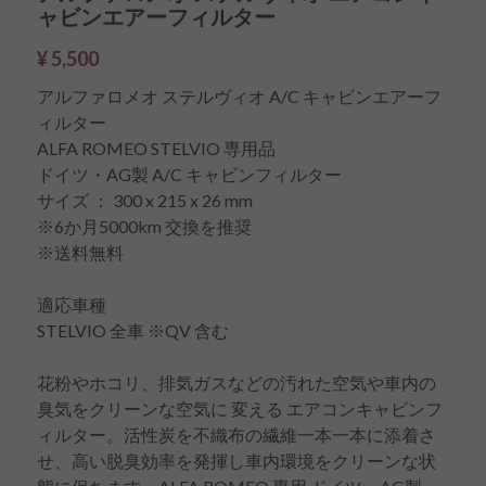
ャビンエアーフィルター
¥ 5,500
アルファロメオ ステルヴィオ A/C キャビンエアーフ
ィルター
ALFA ROMEO STELVIO 専用品
ドイツ・AG製 A/C キャビンフィルター
サイズ ： 300 x 215 x 26 mm
※6か月5000km 交換を推奨
※送料無料
適応車種
STELVIO 全車 ※QV 含む
花粉やホコリ、排気ガスなどの汚れた空気や車内の
臭気をクリーンな空気に 変える エアコンキャビンフ
ィルター。活性炭を不織布の繊維一本一本に添着さ
せ、高い脱臭効率を発揮し車内環境をクリーンな状