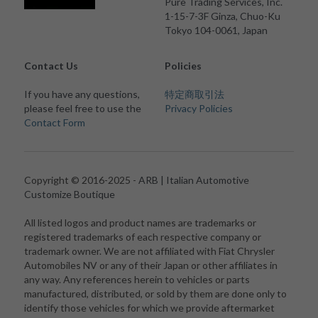
Pure Trading Services, Inc.
1-15-7-3F Ginza, Chuo-Ku
Tokyo 104-0061, Japan
Contact Us
Policies
If you have any questions, 
特定商取引法
please feel free to use the 
Privacy Policies
Contact Form
Copyright © 2016-2025 - 
ARB | Italian Automotive 
Customize Boutique
All listed logos and product names are trademarks or 
registered trademarks of each respective company or 
trademark owner. We are not affiliated with Fiat Chrysler 
Automobiles NV or any of their Japan or other affiliates in 
any way. Any references herein to vehicles or parts 
manufactured, distributed, or sold by them are done only to 
identify those vehicles for which we provide aftermarket 