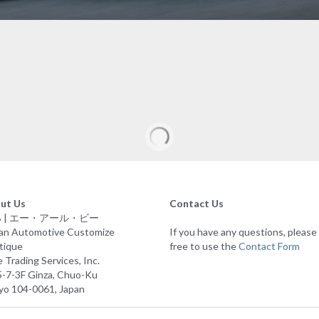
アルファロメオ 純正 GIULIA 
ンブレム デカール
¥ 9,900
アルファロメオ 純正 GIULIA GTA
ール
※ALFA ROMEO 純正品
※2021 Giulia GTA ロゴ 専用 デカー
※送料無料
アルファロメオ史上最高のドライビ
を生み出した世界限定500台の限定