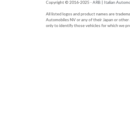
Abo
AR
Ital