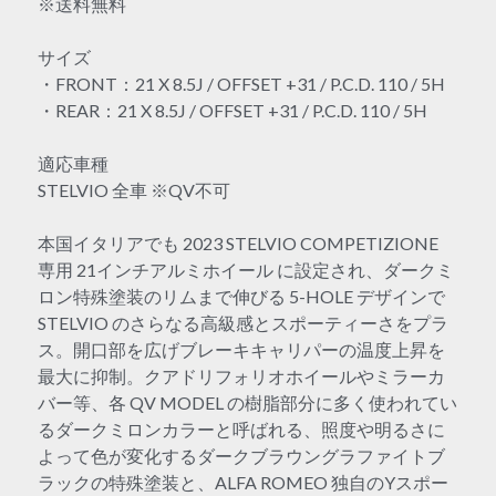
※送料無料
サイズ
・FRONT：21 X 8.5J / OFFSET +31 / P.C.D. 110 / 5H
・REAR：21 X 8.5J / OFFSET +31 / P.C.D. 110 / 5H
適応車種
STELVIO 全車 ※QV不可
本国イタリアでも 2023 STELVIO COMPETIZIONE
専用 21インチアルミホイール に設定され、ダークミ
ロン特殊塗装のリムまで伸びる 5-HOLE デザインで
STELVIO のさらなる高級感とスポーティーさをプラ
ス。開口部を広げブレーキキャリパーの温度上昇を
最大に抑制。クアドリフォリオホイールやミラーカ
バー等、各 QV MODEL の樹脂部分に多く使われてい
るダークミロンカラーと呼ばれる、照度や明るさに
よって色が変化するダークブラウングラファイトブ
ラックの特殊塗装と、ALFA ROMEO 独自のYスポー