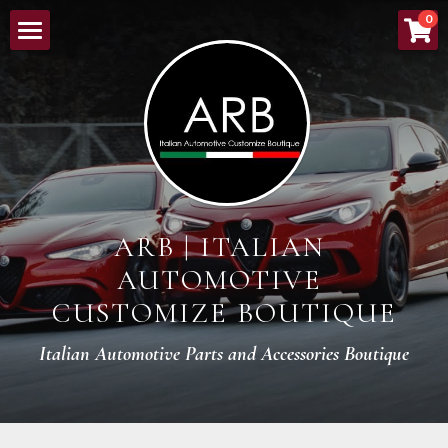
×
0
ストアカテゴリー
HOME
すべてのカテゴリー
ABOUT
NEW ARRIVALS
LINEUP
ARB | ITALIAN 
ORDER PROCESS
AUTOMOTIVE 
BOUTIQUE
CUSTOMIZE BOUTIQUE
CONTACT
Italian Automotive Parts and Accessories Boutique
検索