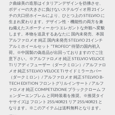
ク曲線美の造形はイタリアンデザインを彷彿させ、
ボディーの大きさに負けないステルヴィオ用 21イン
チの大口径ホイールにより、ひとつ上の STELVIO に
生まれ変わります。デザイン性・機能性の両方を兼
ね備えたスポーティー かつ エレガントな外観へ変貌
します。本物を追及するあなたに 国内未発売、本国
アルファロメオ 純正 国内未発売 STELVIO 21インチ
アルミホイールセット ”TROFEO" 待望の国内初入
荷。※中国製の偽造品が出回っておりますのでご注
意下さい。※アルファロメオ 純正 STELVIO VELOCE
Ti リアディフューザー（ダークミロン）/ アルファロ
メオ 純正 STELVIO VELOCE Ti サイドミラーカバー
（ダークミロン）/ アルファロメオ 純正 STELVIO B-
TECH EDITION フロントグリルインサート / アルフ
ァロメオ 純正 COMPETIZIONE ブラッククローム フ
ェンダーエンブレム と同時装着を推奨。※推奨タイ
ヤサイズは フロント 255/40R21 リア 255/40R21 と
なります。※このアイテムは送料無料となります。