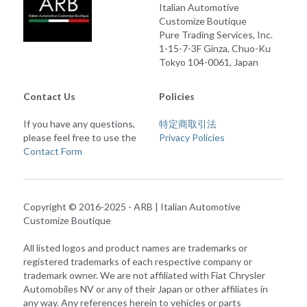
Italian Automotive 
Customize Boutique
Pure Trading Services, Inc.
1-15-7-3F Ginza, Chuo-Ku
Tokyo 104-0061, Japan
Contact Us
Policies
If you have any questions, 
特定商取引法
please feel free to use the 
Privacy Policies
Contact Form
Copyright © 2016-2025 - 
ARB | Italian Automotive 
Customize Boutique
All listed logos and product names are trademarks or 
registered trademarks of each respective company or 
trademark owner. We are not affiliated with Fiat Chrysler 
Automobiles NV or any of their Japan or other affiliates in 
any way. Any references herein to vehicles or parts 