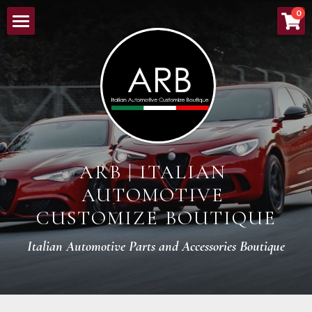
×
0
ストアカテゴリー
HOME
すべてのカテゴリー
ABOUT
NEW ARRIVALS
LINEUP
ARB | ITALIAN 
ORDER PROCESS
AUTOMOTIVE 
BOUTIQUE
CUSTOMIZE BOUTIQUE
CONTACT
Italian Automotive Parts and Accessories Boutique
検索